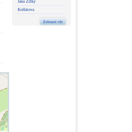
Jana Žižky
Kollárova
Zobrazit vše