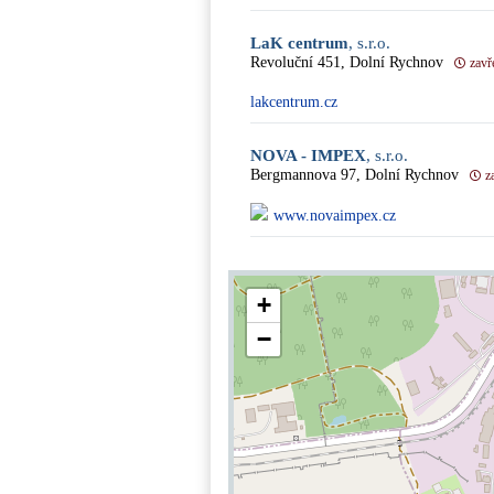
LaK centrum
, s.r.o.
Revoluční 451, Dolní Rychnov
zavř
lakcentrum.cz
NOVA - IMPEX
, s.r.o.
Bergmannova 97, Dolní Rychnov
z
www.novaimpex.cz
+
−