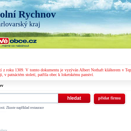
olní Rychnov
rlovarský kraj
í z roku 1309. V tomto dokumentu je vyzýván Albert Nothaft klášterem v Tep
, v patnáctém století, patřila obec k loketskému panství.
ov
přidat firmu
sti. Zkuste například restaurace
řezy, ...