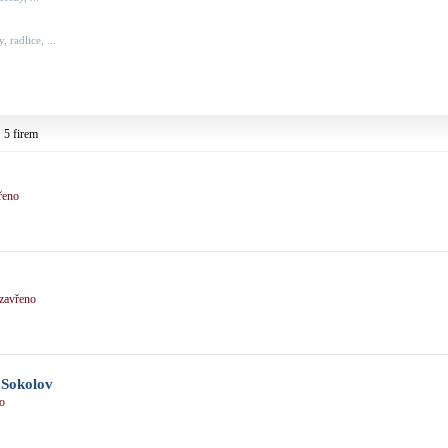
 radlice, ...
5 firem
řeno
zavřeno
okolov
o