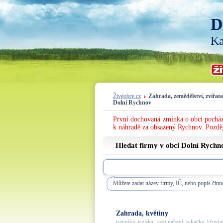
D
Ka
Živéobce.cz
Zahrada, zemědělství, zvířata
Dolní Rychnov
První dochovaná zmínka o obci pocház
k náhradě za obsazený Rychnov. Později
Hledat firmy v obci Dolní Rychn
Můžete zadat název firmy, IČ, nebo popis činno
Zahrada, květiny
trávníky, jezírka, květinářství, sekačky, křovino