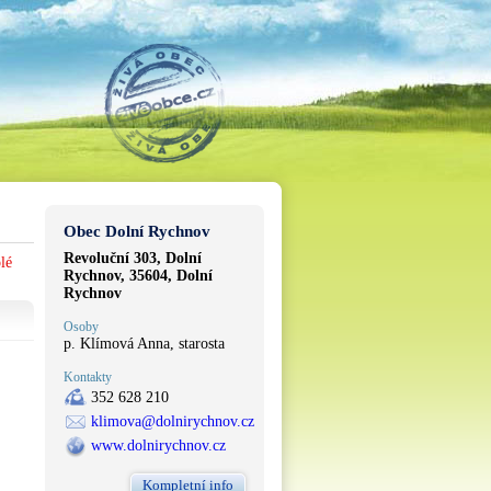
Obec Dolní Rychnov
Revoluční 303, Dolní
lé
Rychnov, 35604, Dolní
Rychnov
Osoby
p. Klímová Anna, starosta
Kontakty
352 628 210
klimova@dolnirychnov.cz
www.dolnirychnov.cz
Kompletní info