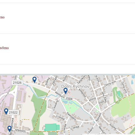
eno
avřeno