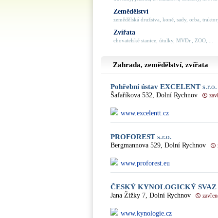
Zemědělství
zemědělská družstva, koně, sady, orba, traktory,
Zvířata
chovatelské stanice, útulky, MVDr., ZOO, ...
Zahrada, zemědělství, zvířata
Pohřební ústav EXCELENT
s.r.o.
Šafaříkova 532, Dolní Rychnov
zav
www.excelentt.cz
PROFOREST
s.r.o.
Bergmannova 529, Dolní Rychnov
www.proforest.eu
ČESKÝ KYNOLOGICKÝ SVAZ S
Jana Žižky 7, Dolní Rychnov
zavřen
www.kynologie.cz