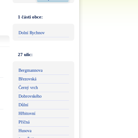
1 části obce:
Dolní Rychnov
27 ulic:
Bergmannova
Březovská
Černý vrch
Dobrovského
Důlní
Hřbitovní
Příčná
Husova