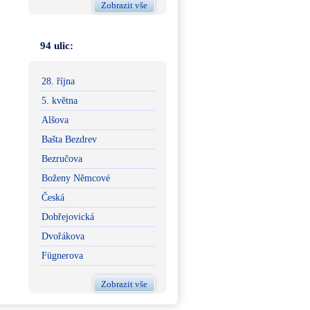
Zobrazit vše
94 ulic:
28. října
5. května
Alšova
Bašta Bezdrev
Bezručova
Boženy Němcové
Česká
Dobřejovická
Dvořákova
Fügnerova
Zobrazit vše