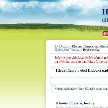
H
ul
Živéobce.cz
Klenoty, bižuterie, starožitnos
Hluboká nad Vltavou
Dobřejovická
Jeden z nejvyhledávanějších zámků naš
na příkrém ostrohu nad řekou Vltavou.
Hledat firmy v obci Hluboká nad
Můžete zadat název firmy, IČ, nebo popis činno
Klenoty, bižuterie, hodiny
šperky, drahé kameny, systémy jednotného času