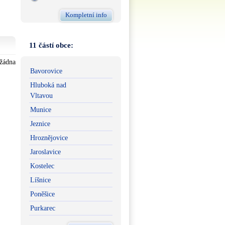
Kompletní info
11 částí obce:
 žádna
Bavorovice
Hluboká nad
Vltavou
Munice
Jeznice
Hroznějovice
Jaroslavice
Kostelec
Líšnice
Poněšice
Purkarec