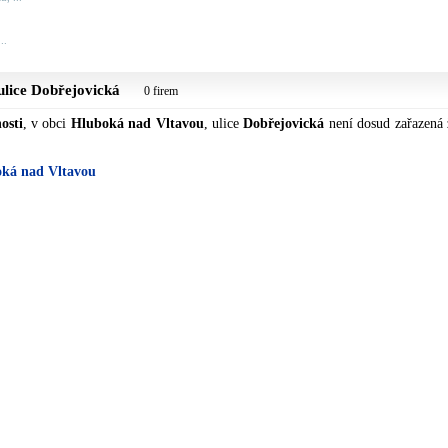
..
 ulice
Dobřejovická
0 firem
osti
, v obci
Hluboká nad Vltavou
, ulice
Dobřejovická
není dosud zařazená
oká nad Vltavou