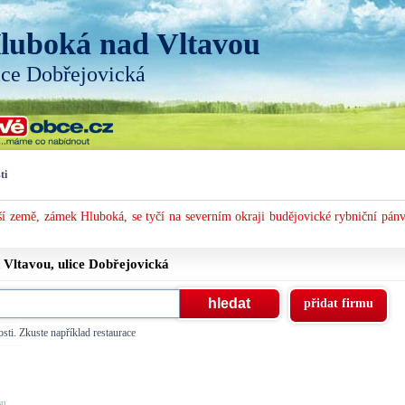
luboká nad Vltavou
ice Dobřejovická
ti
í země, zámek Hluboká, se tyčí na severním okraji budějovické rybniční pánv
 Vltavou, ulice
Dobřejovická
přidat firmu
sti. Zkuste například restaurace
, ...