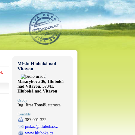
Město Hluboká nad
Vltavou
e,
Masarykova 36, Hluboká
nad Vltavou, 37341,
Hluboká nad Vltavou
Osoby
Ing. Jirsa Tomáš, starosta
Kontakty
387 001 322
piskac@hluboka.cz
www.hluboka.cz