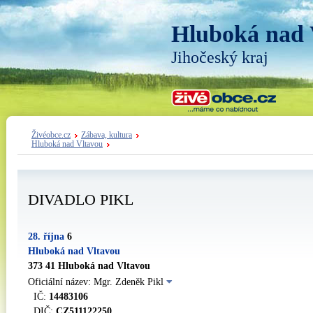
Hluboká nad 
Jihočeský kraj
Živéobce.cz
Zábava, kultura
Hluboká nad Vltavou
DIVADLO PIKL
28. října
6
Hluboká nad Vltavou
373 41 Hluboká nad Vltavou
Oficiální název: Mgr. Zdeněk Pikl
IČ:
14483106
DIČ:
CZ511122250