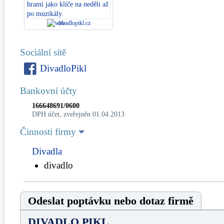
divadlopikl.cz
Sociální sítě
DivadloPikl
Bankovní účty
166648691/0600
DPH účet, zveřejněn 01.04.2013
Činnosti firmy
Divadla
divadlo
Odeslat poptávku nebo dotaz firmě
DIVADLO PIKL