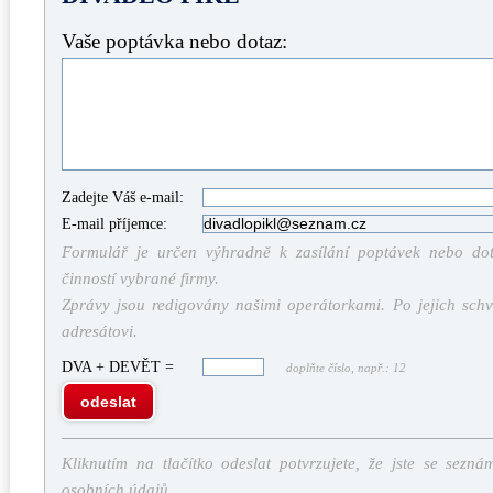
Vaše poptávka nebo dotaz:
Zadejte Váš e-mail:
E-mail příjemce:
Formulář je určen výhradně k zasílání poptávek nebo dota
činností vybrané firmy.
Zprávy jsou redigovány našimi operátorkami. Po jejich schv
adresátovi.
DVA + DEVĚT =
doplňte číslo, např.: 12
odeslat
Kliknutím na tlačítko odeslat potvrzujete, že jste se sezná
osobních údajů