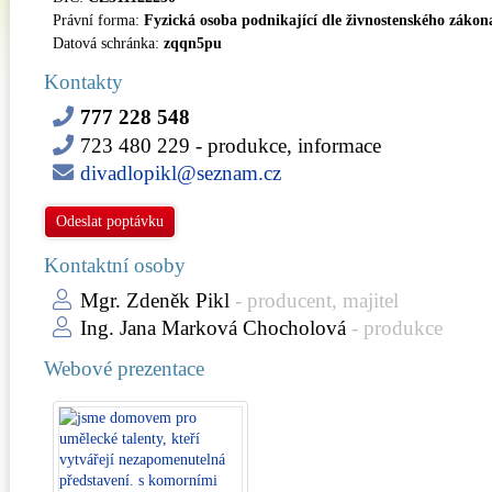
Právní forma:
Fyzická osoba podnikající dle živnostenského zákon
Datová schránka:
zqqn5pu
Kontakty
777 228 548
723 480 229
- produkce, informace
divadlopikl@seznam.cz
Odeslat poptávku
Kontaktní osoby
Mgr. Zdeněk Pikl
- producent, majitel
Ing. Jana Marková Chocholová
- produkce
Webové prezentace