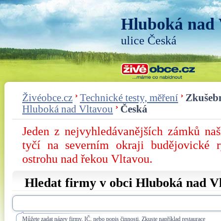
Hluboká nad 
ulice Česká
Živéobce.cz
Technické testy, měření
Zkušebn
Hluboká nad Vltavou
Česká
Jeden z nejvyhledávanějších zámků na
tyčí na severním okraji budějovické 
ostrohu nad řekou Vltavou.
Hledat firmy v obci Hluboká nad Vl
Můžete zadat název firmy, IČ, nebo popis činnosti. Zkuste například restaurace