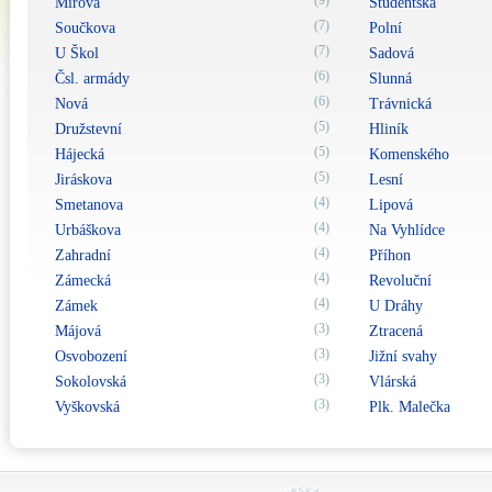
(9)
Mírová
Studentská
(7)
Součkova
Polní
(7)
U Škol
Sadová
(6)
Čsl. armády
Slunná
(6)
Nová
Trávnická
(5)
Družstevní
Hliník
(5)
Hájecká
Komenského
(5)
Jiráskova
Lesní
(4)
Smetanova
Lipová
(4)
Urbáškova
Na Vyhlídce
(4)
Zahradní
Příhon
(4)
Zámecká
Revoluční
(4)
Zámek
U Dráhy
(3)
Májová
Ztracená
(3)
Osvobození
Jižní svahy
(3)
Sokolovská
Vlárská
(3)
Vyškovská
Plk. Malečka