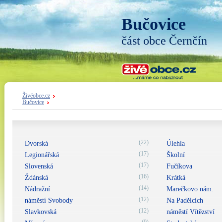
Bučovice
část obce Černčín
Živéobce.cz
Bučovice
(22)
Dvorská
Úlehla
(17)
Legionářská
Školní
(17)
Slovenská
Fučíkova
(16)
Ždánská
Krátká
(14)
Nádražní
Marečkovo nám.
(12)
náměstí Svobody
Na Padělcích
(12)
Slavkovská
náměstí Vítězství