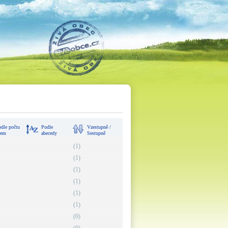
dle počtu
Podle
Vzestupně /
rem
abecedy
Sestupně
(1)
(1)
(1)
(1)
(1)
(1)
(0)