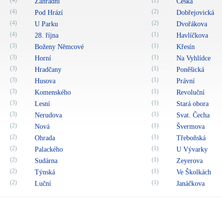
(4)
(2)
Zahradní
Česká
(4)
(2)
Pod Hrází
Dobřejovická
(4)
(2)
U Parku
Dvořákova
(4)
(1)
28. října
Havlíčkova
(3)
(1)
Boženy Němcové
Křesín
(3)
(1)
Horní
Na Vyhlídce
(3)
(1)
Hradčany
Poněšická
(3)
(1)
Husova
Právní
(3)
(1)
Komenského
Revoluční
(3)
(1)
Lesní
Stará obora
(3)
(1)
Nerudova
Svat. Čecha
(2)
(1)
Nová
Švermova
(2)
(1)
Ohrada
Třeboňská
(2)
(1)
Palackého
U Vývarky
(2)
(1)
Sudárna
Zeyerova
(2)
(1)
Týnská
Ve Školkách
(2)
(1)
Luční
Janáčkova