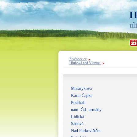
H
ul
Živéobce.cz
Hluboká nad Vltavou
Masarykova
Karla Čapka
Podskalí
nám. Čsl. armády
Lidická
Sadová
Nad Parkovištěm