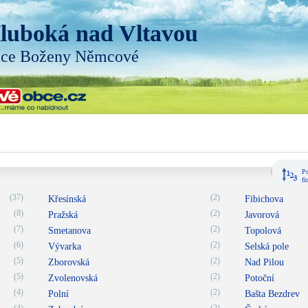
luboká nad Vltavou
ice Boženy Němcové
Po
fi
(37)
(2)
Křesínská
Fibichova
(8)
(2)
Pražská
Javorová
(7)
(2)
Smetanova
Topolová
(6)
(2)
Vývarka
Selská pole
(5)
(2)
Zborovská
Nad Pilou
(5)
(2)
Zvolenovská
Potoční
(4)
(2)
Polní
Bašta Bezdrev