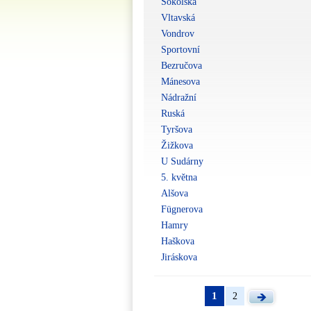
Sokolská
Vltavská
Vondrov
Sportovní
Bezručova
Mánesova
Nádražní
Ruská
Tyršova
Žižkova
U Sudárny
5. května
Alšova
Fügnerova
Hamry
Haškova
Jiráskova
1
2