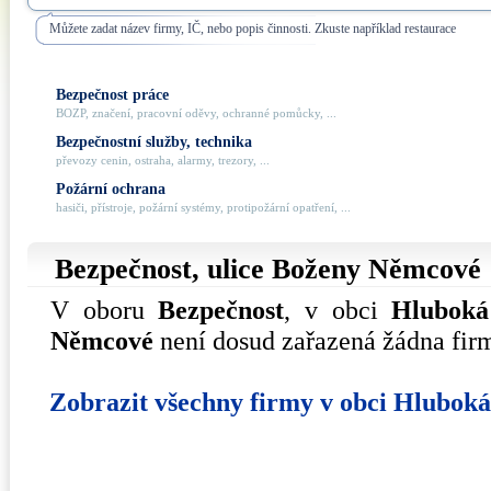
Můžete zadat název firmy, IČ, nebo popis činnosti. Zkuste například restaurace
Bezpečnost práce
BOZP, značení, pracovní oděvy, ochranné pomůcky, ...
Bezpečnostní služby, technika
převozy cenin, ostraha, alarmy, trezory, ...
Požární ochrana
hasiči, přístroje, požární systémy, protipožární opatření, ...
Bezpečnost, ulice
Boženy Němcové
V oboru
Bezpečnost
, v obci
Hluboká
Němcové
není dosud zařazená žádna fir
Zobrazit všechny firmy v obci Hlubok