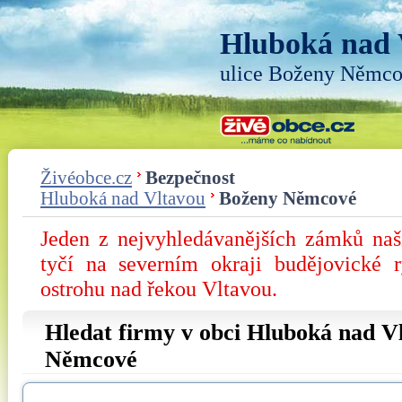
Hluboká nad 
ulice Boženy Němc
Živéobce.cz
Bezpečnost
Hluboká nad Vltavou
Boženy Němcové
Jeden z nejvyhledávanějších zámků na
tyčí na severním okraji budějovické 
ostrohu nad řekou Vltavou.
Hledat firmy v obci Hluboká nad Vl
Němcové