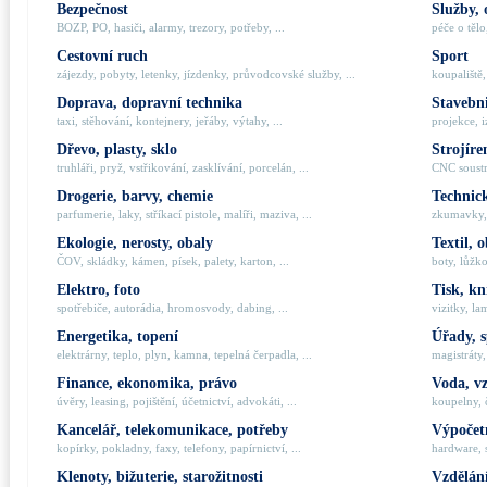
Bezpečnost
Služby, 
BOZP, PO, hasiči, alarmy, trezory, potřeby, ...
péče o tělo,
Cestovní ruch
Sport
zájezdy, pobyty, letenky, jízdenky, průvodcovské služby, ...
koupaliště,
Doprava, dopravní technika
Stavebni
taxi, stěhování, kontejnery, jeřáby, výtahy, ...
projekce, i
Dřevo, plasty, sklo
Strojíre
truhláři, pryž, vstřikování, zasklívání, porcelán, ...
CNC soustru
Drogerie, barvy, chemie
Technick
parfumerie, laky, stříkací pistole, malíři, maziva, ...
zkumavky, 
Ekologie, nerosty, obaly
Textil, 
ČOV, skládky, kámen, písek, palety, karton, ...
boty, lůžko
Elektro, foto
Tisk, kn
spotřebiče, autorádia, hromosvody, dabing, ...
vizitky, la
Energetika, topení
Úřady, 
elektrárny, teplo, plyn, kamna, tepelná čerpadla, ...
magistráty,
Finance, ekonomika, právo
Voda, v
úvěry, leasing, pojištění, účetnictví, advokáti, ...
koupelny, č
Kancelář, telekomunikace, potřeby
Výpočetn
kopírky, pokladny, faxy, telefony, papírnictví, ...
hardware, 
Klenoty, bižuterie, starožitnosti
Vzdělání