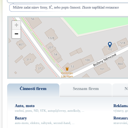
Můžete zadat název firmy, IČ, nebo popis činnosti. Zkuste například restaurace
+
−
Činnosti firem
Seznam firem
N
Auto, moto
Reklama
osobní, pneu, ND, STK, autopůjčovny, autoškoly, ...
výstavy, gr
Bazary
Restaur
auto-moto, elektro, nábytek, second-hand, ...
stravování,