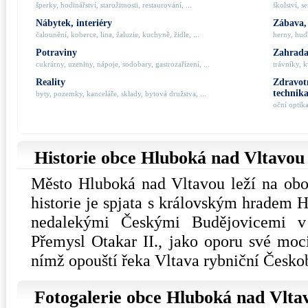
šperky, hodinářství, starožitnosti, restaurování, ...
školství, s
Nábytek, interiéry
Zábava,
čalounění, koberce, lina, žaluzie, kuchyně, židle, ...
herny, hudb
Potraviny
Zahrada,
cukrárny, uzeniny, nápoje, sodobary, gastrozařízení, ...
trávníky, k
Reality
Zdravotn
technik
byty, pozemky, kanceláře, sklady, bytová družstva, ...
oční optik
Historie obce Hluboká nad Vltavou
Město Hluboká nad Vltavou leží na obo
historie je spjata s královským hradem H
nedalekými Českými Budějovicemi v 
Přemysl Otakar II., jako oporu své moc
nímž opouští řeka Vltava rybniční Česko
Fotogalerie obce Hluboká nad Vlta