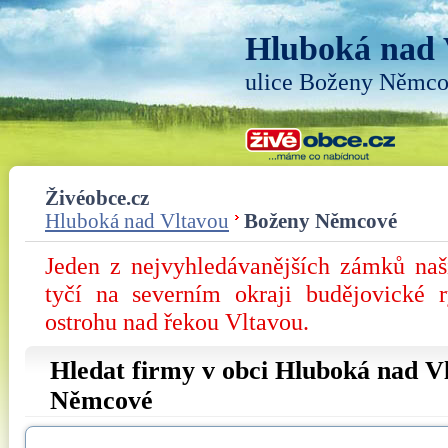
Hluboká nad 
ulice Boženy Němc
Živéobce.cz
Hluboká nad Vltavou
Boženy Němcové
Jeden z nejvyhledávanějších zámků na
tyčí na severním okraji budějovické 
ostrohu nad řekou Vltavou.
Hledat firmy v obci Hluboká nad Vl
Němcové