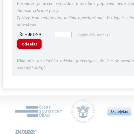
Formulář je určen výhradně k zasílání poptávek nebo dota
činností vybrané firmy.
Zprávy jsou redigovány našimi operátorkami. Po jejich schv
adresátovi.
TŘI + JEDNA =
doplňte číslo, např.: 12
odeslat
Kliknutím na tlačítko odeslat potvrzujete, že jste se sezná
osobních údajů
O projektu