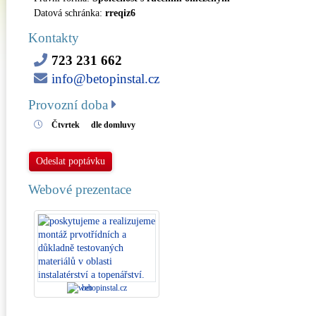
Datová schránka:
rreqiz6
Kontakty
723 231 662
info@betopinstal.cz
Provozní doba
Čtvrtek
dle domluvy
Odeslat poptávku
Webové prezentace
betopinstal.cz