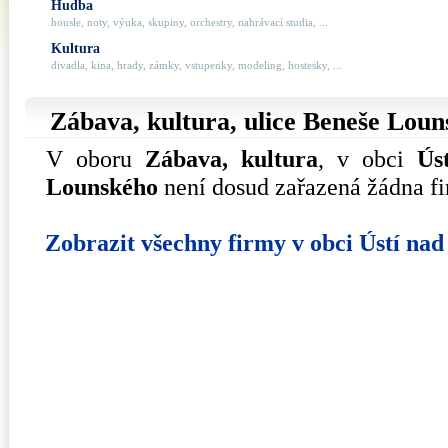
Hudba
housle, noty, výuka, skupiny, orchestry, nahrávací studia, ...
Kultura
divadla, kina, hrady, zámky, vstupenky, modeling, hostesky, ...
Zábava, kultura, ulice
Beneše Loun
V oboru
Zábava, kultura
, v obci
Ús
Lounského
není dosud zařazená žádna fi
Zobrazit všechny firmy v obci Ústí na