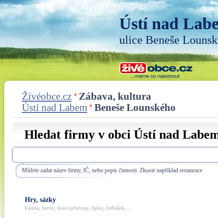
Ústí nad Lab
ulice Beneše Louns
Živéobce.cz
Zábava, kultura
Ústí nad Labem
Beneše Lounského
Hledat firmy v obci Ústí nad Labem
Můžete zadat název firmy, IČ, nebo popis činnosti. Zkuste například restaurace
Hry, sázky
kasina, herny, hrací přístroje, šipky, fotbálek, ...