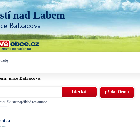
stí nad Labem
ice Balzacova
otřeby
bem, ulice
Balzacova
přidat firmu
sti. Zkuste například restaurace
hnika
ony, ...
.