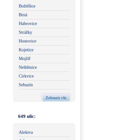
Božtěšice
Brná
Habrovice
Strážky
Hostovice
Kojetice
Mojžíř
Neštěmice
Církvice
Sebuzín
Zobrazit vše
649 ulic:
Alešova