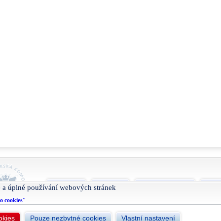
O projektu
Nápověda
Podmínky užívání
Smlu
 a úplné používání webových stránek
o cookies
”
.
okies
Pouze nezbytné cookies
Vlastní nastavení
Živéfirmy.cz