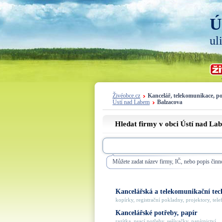
Ú
ul
Živéobce.cz
Kancelář, telekomunikace, p
Ústí nad Labem
Balzacova
Hledat firmy v obci Ústí nad La
Můžete zadat název firmy, IČ, nebo popis činno
Kancelářská a telekomunikační tec
kopírky, registrační pokladny, projektory, telef
Kancelářské potřeby, papír
razítka, psací potřeby, sešívačky, papírnictví, ..