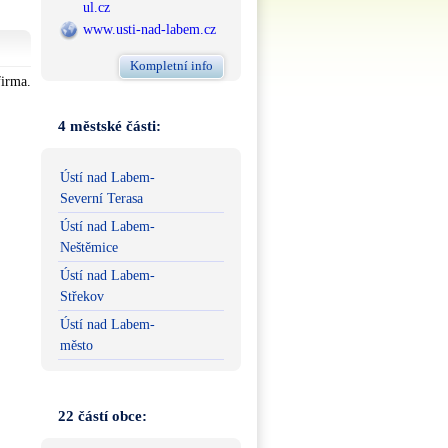
ul.cz
www.usti-nad-labem.cz
Kompletní info
firma.
4 městské části:
Ústí nad Labem-
Severní Terasa
Ústí nad Labem-
Neštěmice
Ústí nad Labem-
Střekov
Ústí nad Labem-
město
22 částí obce: