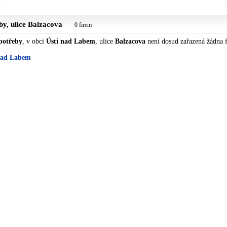
by, ulice
Balzacova
0 firem
potřeby
, v obci
Ústí nad Labem
, ulice
Balzacova
není dosud zařazená žádna 
 nad Labem