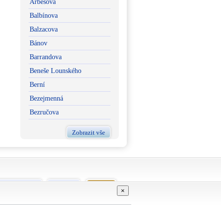
Arbesova
Balbínova
Balzacova
Bánov
Barrandova
Beneše Lounského
Berní
Bezejmenná
Bezručova
Zobrazit vše
vní podmínky
Kontakt
GDPR
×
Živéobce.cz
Proškoly.cz
ŠkolaNaDlani.cz