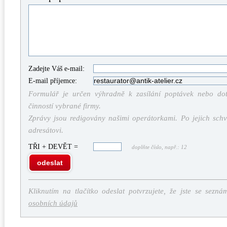
Zadejte Váš e-mail:
E-mail příjemce:
Formulář je určen výhradně k zasílání poptávek nebo dota
činností vybrané firmy.
Zprávy jsou redigovány našimi operátorkami. Po jejich schv
adresátovi.
TŘI + DEVĚT =
doplňte číslo, např.: 12
odeslat
Kliknutím na tlačítko odeslat potvrzujete, že jste se sezná
osobních údajů