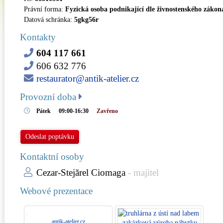
Právní forma:
Fyzická osoba podnikající dle živnostenského zákon
Datová schránka:
5gkg56r
Kontakty
604 117 661
606 632 776
restaurator@antik-atelier.cz
Provozní doba
Pátek
09:00-16:30
Zavřeno
Odeslat poptávku
Kontaktní osoby
Cezar-Stejărel Ciomaga
- majitel
Webové prezentace
antik-atelier.cz