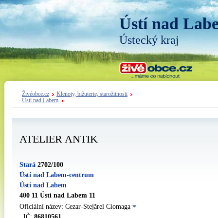
Ústí nad Lab
Ústecký kraj
Živéobce.cz
Klenoty, bižuterie, starožitnosti
Ústí nad Labem
ATELIER ANTIK
Stará
2702/100
Ústí nad Labem-centrum
Ústí nad Labem
400 11 Ústí nad Labem 11
Oficiální název: Cezar-Stejărel Ciomaga
IČ:
86810561