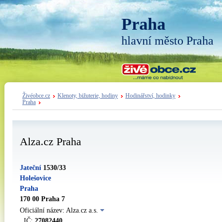
Praha
hlavní město Praha
Živéobce.cz
Klenoty, bižuterie, hodiny
Hodinářství, hodinky
Praha
Alza.cz Praha
Jateční
1530/33
Holešovice
Praha
170 00 Praha 7
Oficiální název: Alza.cz a.s.
IČ:
27082440