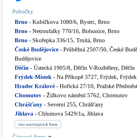
Pobočky
Brno
- Kubíčkova 1080/6, Bystrc, Brno
Brno
- Netroufalky 770/16, Bohunice, Brno
Brno
- Skořepka 336/15, Trnitá, Brno
České Budějovice
- Průběžná 2507/50, České Budě
Budějovice
Děčín
- Ústecká 1905/8, Děčín V-Rozbělesy, Děčín
Frýdek-Místek
- Na Příkopě 3727, Frýdek, Frýdek
Hradec Králové
- Hořická 27/10, Pražské Předměst
Chomutov
- Žižkovo náměstí 5762, Chomutov
Chrášťany
- Severní 255, Chrášťany
Jihlava
- Chlumova 5429/1a, Jihlava
více
souvisejících firem
Činnosti firmy