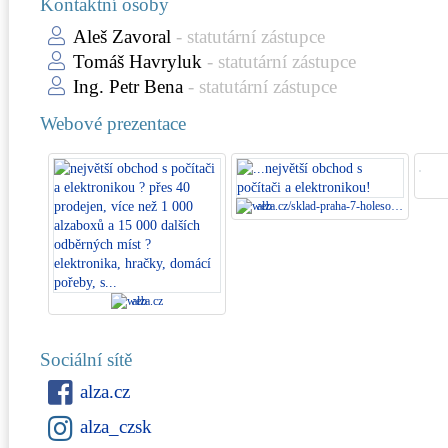
Kontaktní osoby
Aleš Zavoral
- statutární zástupce
Tomáš Havryluk
- statutární zástupce
Ing. Petr Bena
- statutární zástupce
Webové prezentace
alza.cz/sklad-praha-7-holesovice
alza.cz
Sociální sítě
alza.cz
alza_czsk