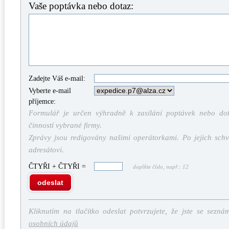
Vaše poptávka nebo dotaz:
Zadejte Váš e-mail:
Vyberte e-mail
příjemce:
Formulář je určen výhradně k zasílání poptávek nebo dota
činností vybrané firmy.
Zprávy jsou redigovány našimi operátorkami. Po jejich schv
adresátovi.
ČTYŘI + ČTYŘI =
doplňte číslo, např.: 12
odeslat
Kliknutím na tlačítko odeslat potvrzujete, že jste se sezná
osobních údajů