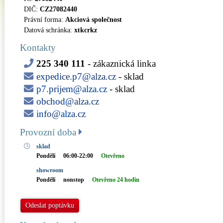
DIČ:
CZ27082440
Právní forma:
Akciová společnost
Datová schránka:
xtkcrkz
Kontakty
225 340 111
- zákaznická linka
expedice.p7@alza.cz
- sklad
p7.prijem@alza.cz
- sklad
obchod@alza.cz
info@alza.cz
Provozní doba
sklad
Pondělí
06:00-22:00
Otevřeno
showroom
Pondělí
nonstop
Otevřeno 24 hodin
Odeslat poptávku