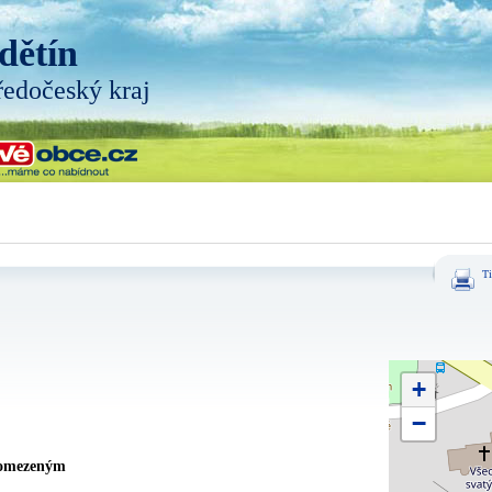
dětín
ředočeský kraj
Ti
+
−
 omezeným