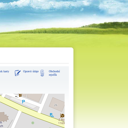
sk karty
Opravit údaje
Obchodní
rejstřík