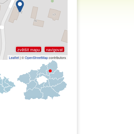
zvětšit mapu
navigovat
Leaflet
| ©
OpenStreetMap
contributors