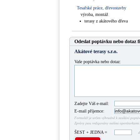
Tesařské práce, dřevostavby
výroba, montáž
terasy z akátového dřeva
Odeslat poptávku nebo dotaz f
Akátové terasy s.r.o.
Vaše poptávka nebo dotaz:
Zadejte Váš e-mail:
E-mail příjemce:
Formulář je určen výhradně k zasílání poptáve
Zprávy jsou redigovány našimi operátorkami. 
ŠEST + JEDNA =
do