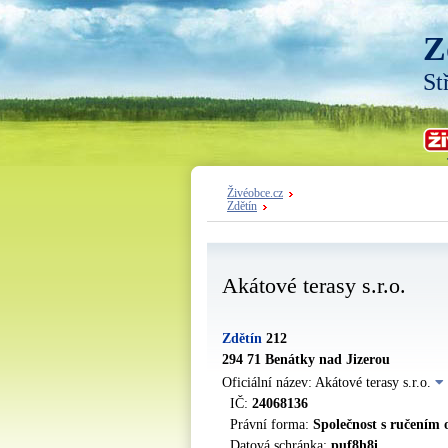
Z
St
Živéobce.cz
Zdětín
Akátové terasy s.r.o.
Zdětín
212
294 71 Benátky nad Jizerou
Oficiální název: Akátové terasy s.r.o.
IČ:
24068136
Právní forma:
Společnost s ručením
Datová schránka:
puf8h8i