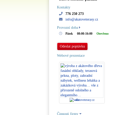
Kontakty
776 250 273
info@akatoveterasy.cz
Provozní doba
Pátek
08:00-16:00
Otevřeno
Odeslat poptávku
Webové prezentace
akatoveterasy.cz
Činnosti firmy