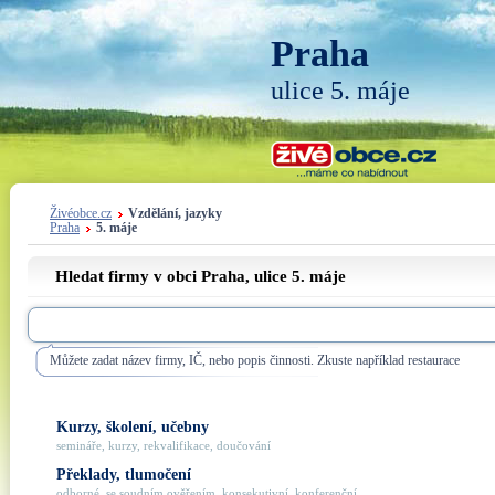
Praha
ulice 5. máje
Živéobce.cz
Vzdělání, jazyky
Praha
5. máje
Hledat firmy v obci Praha, ulice
5. máje
Můžete zadat název firmy, IČ, nebo popis činnosti. Zkuste například restaurace
Kurzy, školení, učebny
semináře, kurzy, rekvalifikace, doučování
Překlady, tlumočení
odborné, se soudním ověřením, konsekutivní, konferenční, ...