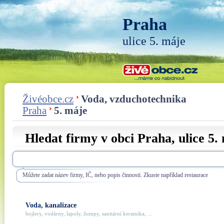
Praha
ulice 5. máje
Živéobce.cz
Voda, vzduchotechnika
Praha
5. máje
Hledat firmy v obci Praha, ulice
5.
Můžete zadat název firmy, IČ, nebo popis činnosti. Zkuste například restaurace
Voda, kanalizace
bojlery, vodárny, lapoly, žumpy, sanitární keramika, ...