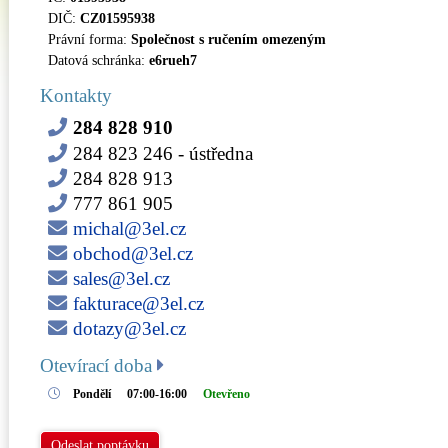
DIČ:
CZ01595938
Právní forma:
Společnost s ručením omezeným
Datová schránka:
e6rueh7
Kontakty
284 828 910
284 823 246
- ústředna
284 828 913
777 861 905
michal@3el.cz
obchod@3el.cz
sales@3el.cz
fakturace@3el.cz
dotazy@3el.cz
Otevírací doba
Pondělí
07:00-16:00
Otevřeno
Odeslat poptávku