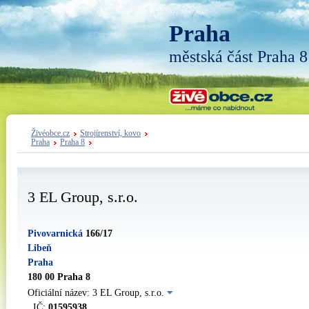
Praha
městská část Praha 8
Živéobce.cz
Strojírenství, kovo
Praha
Praha 8
3 EL Group, s.r.o.
Pivovarnická
166/17
Libeň
Praha
180 00 Praha 8
Oficiální název: 3 EL Group, s.r.o.
IČ:
01595938