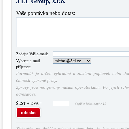
3 EL Group, s.r.o.
Vaše poptávka nebo dotaz:
Zadejte Váš e-mail:
Vyberte e-mail
příjemce:
Formulář je určen výhradně k zasílání poptávek nebo dota
činností vybrané firmy.
Zprávy jsou redigovány našimi operátorkami. Po jejich schv
adresátovi.
ŠEST + DVA =
doplňte číslo, např.: 12
odeslat
Kliknutím na tlačítko odeslat potvrzujete, že jste se sezná