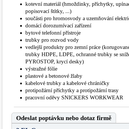
kotevní materiál (hmoždinky, příchytky, upína
popisovací štítky, ...)
součásti pro hromosvody a uzemňování elektri
domácí dorozumívací zařízení
bytové telefonní přístroje
trubky pro rozvod vody
vedlejší produkty pro zemní práce (korugované
trubky HDPE, LDPE, ochranné trubky se sníže
PYROSTOP, krycí desky)
výstražné fólie
plastové a betonové žlaby
kabelové trubky a kabelové chráničky
protipožární příchytky a protipožární trasy
pracovní oděvy SNICKERS WORKWEAR
Odeslat poptávku nebo dotaz firmě