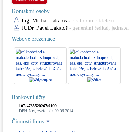
Kontaktní osoby
Ing. Michal Lakatoš
- obchodní oddělení
JUDr. Pavel Lakatoš
- generální ředitel, jednatel
Webové prezentace
3elgroup.cz
3el.cz
Bankovní účty
107-4735520267/0100
DPH účet, zveřejněn 09.06.2014
Činnosti firmy