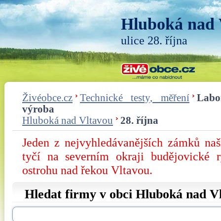
Hluboká nad 
ulice 28. října
Živéobce.cz
Technické testy, měření
Labo
výroba
Hluboká nad Vltavou
28. října
Jeden z nejvyhledávanějších zámků na
tyčí na severním okraji budějovické 
ostrohu nad řekou Vltavou.
Hledat firmy v obci Hluboká nad Vl